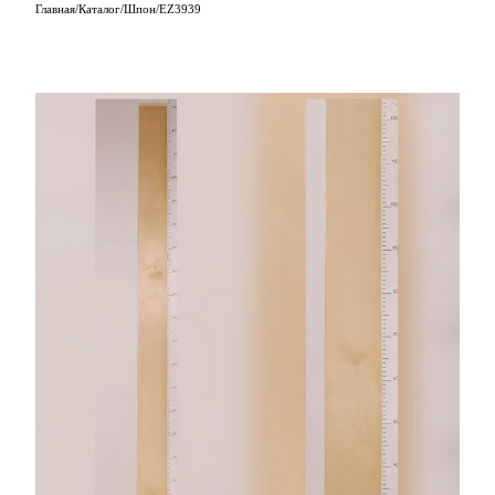
Главная
/
Каталог
/
Шпон
/
EZ3939