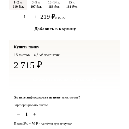
1–2 л.
3–9 л.
10–14 л.
15 л.
219
₽/л.
197
₽/л.
186
₽/л.
181
₽/л.
219
₽
−
+
1
ИТОГО
Добавить в корзину
Купить пачку
15
листов
·
~4,5 м² покрытия
2 715
₽
Добавить всю пачку в корзину
Хотите зафиксировать цену и наличие?
Зарезервировать листов:
−
+
1
Плата 3% =
50
₽ · зачтётся при покупке