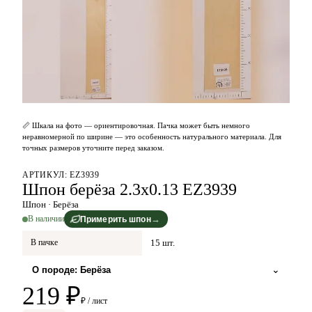
📏
Шкала на фото — ориентировочная.
Пачка может быть немного
неравномерной по ширине — это особенность натурального материала. Для
точных размеров уточните перед заказом.
АРТИКУЛ:
EZ3939
Шпон берёза 2.3х0.13 EZ3939
Шпон
· Берёза
В наличии
→
Примерить шпон
В пачке
15 шт.
⌄
О породе:
Берёза
219
₽
₽ / лист