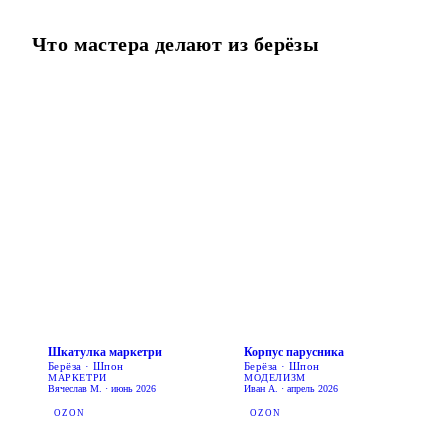
Что мастера делают из
берёзы
Шкатулка маркетри
Корпус парусника
Берёза · Шпон
Берёза · Шпон
МАРКЕТРИ
МОДЕЛИЗМ
Вячеслав М. · июнь 2026
Иван А. · апрель 2026
OZON
OZON