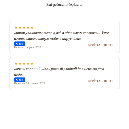
Ещё работы из берёзы →
★
★
★
★
★
«
шпон упакован отлично,всё в идеальном состоянии.Уже
изготавливаю пятую модель парусника
»
Ozon
БЕРЁЗА · ШПОН
Иван А. · апрель 2026
★
★
★
★
★
«
очень хороший шпон,ровный,гладкий,для меня то,что
надо.
»
Ozon
БЕРЁЗА · ШПОН
Вячеслав М. · июнь 2026